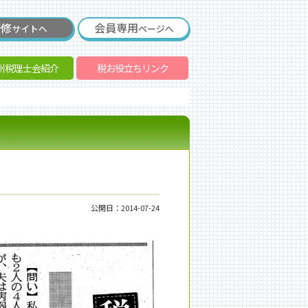
研修
会員専用
サイトへ
ページへ
州税理士会紹介
税お役立ちリンク
公開日：2014-07-24