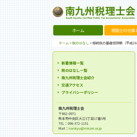
ホーム
税理士の仕事
ホーム
>
税のはなし
> 相続税の基礎控除額（平成26
新着情報一覧
税のはなし一覧
南九州税理士会紹介
交通アクセス
プライバシーポリシー
南九州税理士会
〒862-0971
熊本市中央区大江5丁目17番5号
TEL：096-372-1151
Mail：
nankyu@mkzei.or.jp