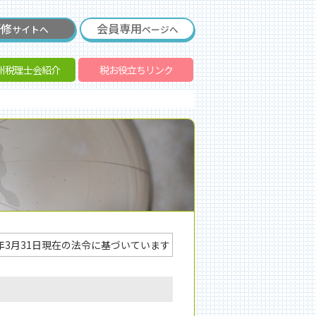
研修
会員専用
サイトへ
ページへ
州税理士会紹介
税お役立ちリンク
年3月31日現在の法令に基づいています