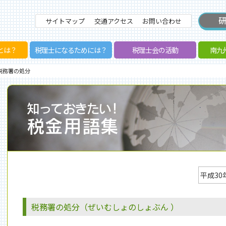
サイトマップ
交通アクセス
お問い合わせ
とは？
税理士になるためには？
税理士会の活動
南九
 税務署の処分
平成30
税務署の処分（ぜいむしょのしょぶん ）